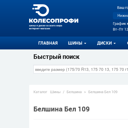
Ваш г
Нижни
График 
Вт-Пт 12
ГЛАВНАЯ
ШИНЫ
ДИСКИ
Быстрый поиск
Каталог
Шины
/
Белшина
>
Белшина Бел 109
Белшина Бел 109