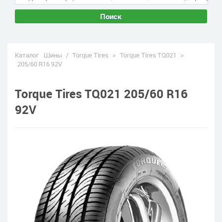
Поиск
Каталог
Шины
/
Torque Tires
>
Torque Tires TQ021
>
205/60 R16 92V
Torque Tires TQ021 205/60 R16
92V