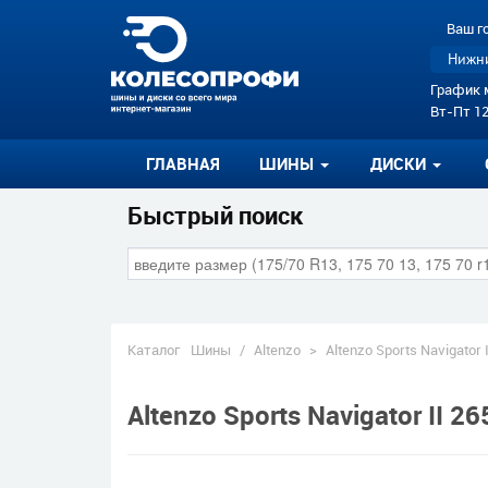
Ваш г
Нижни
График 
Вт-Пт 12
ГЛАВНАЯ
ШИНЫ
ДИСКИ
Быстрый поиск
Каталог
Шины
/
Altenzo
>
Altenzo Sports Navigator I
Altenzo Sports Navigator II 2