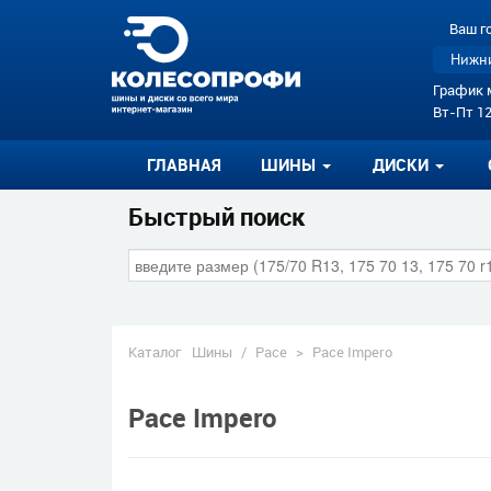
Ваш г
Нижни
График 
Вт-Пт 12
ГЛАВНАЯ
ШИНЫ
ДИСКИ
Быстрый поиск
Каталог
Шины
/
Pace
>
Pace Impero
Pace Impero