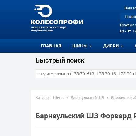
Ваш г
Нижни
График 
Вт-Пт 12
ГЛАВНАЯ
ШИНЫ
ДИСКИ
Быстрый поиск
Каталог
Шины
/
Барнаульский ШЗ
>
Барнаульский
Барнаульский ШЗ Форвард Pr