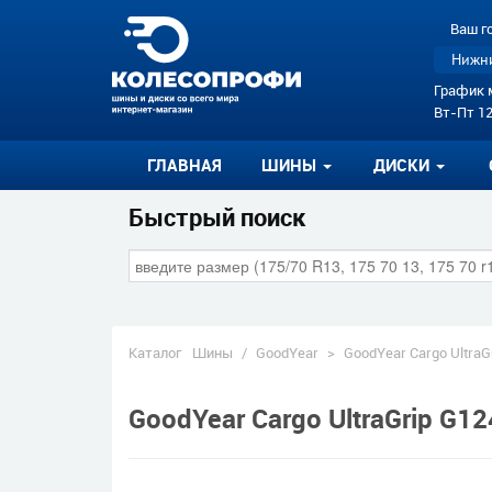
Ваш г
Нижни
График 
Вт-Пт 12
ГЛАВНАЯ
ШИНЫ
ДИСКИ
Быстрый поиск
Каталог
Шины
/
GoodYear
>
GoodYear Cargo UltraG
GoodYear Cargo UltraGrip G12