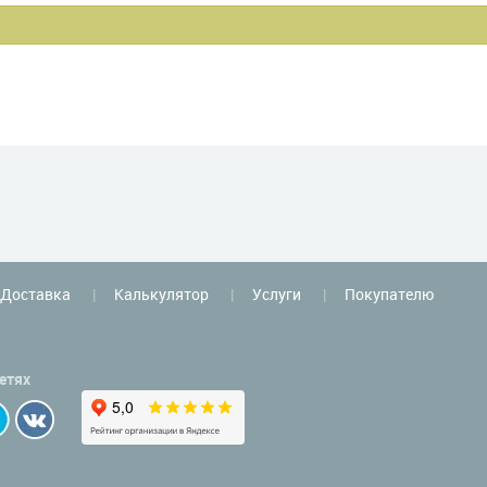
Доставка
Калькулятор
Услуги
Покупателю
етях