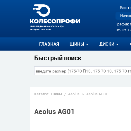
Ваш г
Нижни
График 
Вт-Пт 12
ГЛАВНАЯ
ШИНЫ
ДИСКИ
Быстрый поиск
Каталог
Шины
/
Aeolus
>
Aeolus AG01
Aeolus AG01