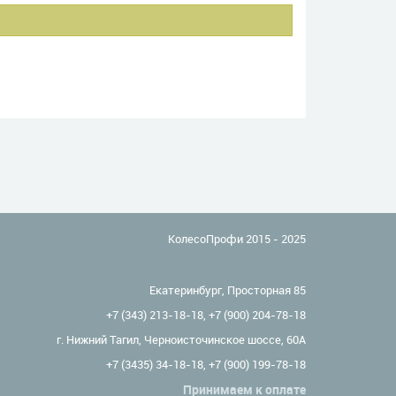
КолесоПрофи 2015 - 2025
Екатеринбург, Просторная 85
+7 (343) 213-18-18
,
+7 (900) 204-78-18
г. Нижний Тагил, Черноисточинское шоссе, 60А
+7 (3435) 34-18-18
,
+7 (900) 199-78-18
Принимаем к оплате