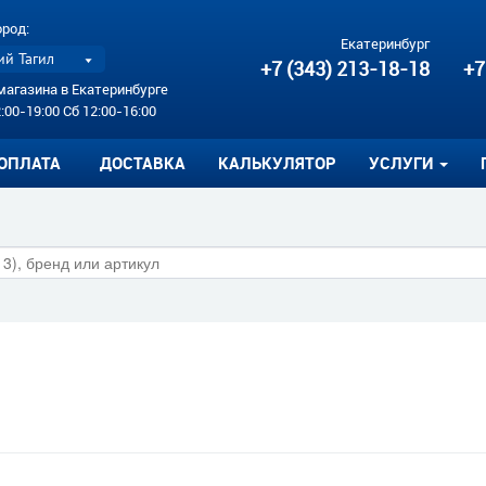
ород:
Екатеринбург
й Тагил
+7 (343) 213-18-18
+7
магазина в Екатеринбурге
:00-19:00 Сб 12:00-16:00
ОПЛАТА
ДОСТАВКА
КАЛЬКУЛЯТОР
УСЛУГИ