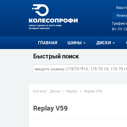
Ваш г
Нижни
График 
Вт-Пт 12
ГЛАВНАЯ
ШИНЫ
ДИСКИ
Быстрый поиск
Каталог
Диски
/
Replay
>
Replay V59
Replay V59