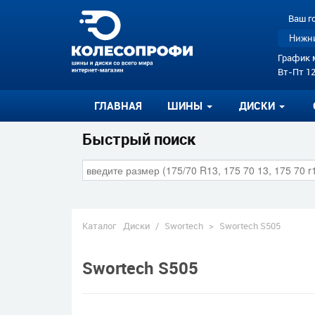
Ваш г
Нижни
График 
Вт-Пт 12
ГЛАВНАЯ
ШИНЫ
ДИСКИ
Быстрый поиск
Каталог
Диски
/
Swortech
>
Swortech S505
Swortech S505