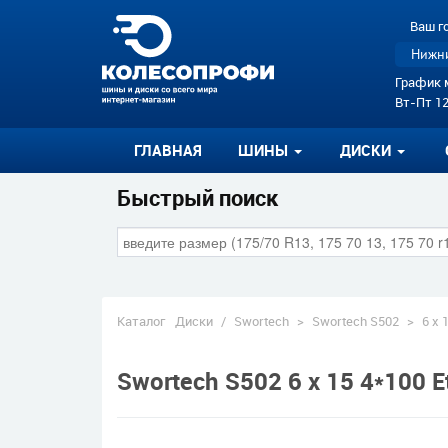
Ваш г
Нижни
График 
Вт-Пт 12
ГЛАВНАЯ
ШИНЫ
ДИСКИ
Быстрый поиск
Каталог
Диски
/
Swortech
>
Swortech S502
>
6 x 
Swortech S502 6 x 15 4*100 Et: