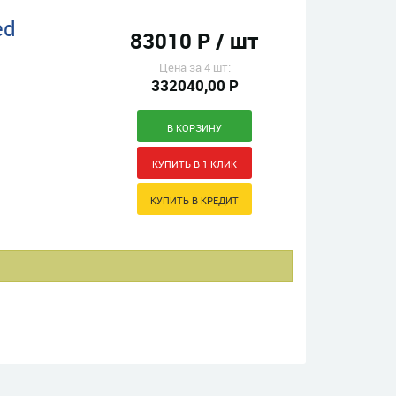
ed
83010 Р / шт
Цена за 4 шт:
332040,00 Р