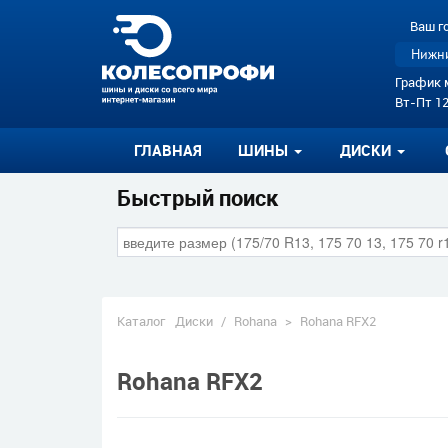
Ваш г
Нижни
График 
Вт-Пт 12
ГЛАВНАЯ
ШИНЫ
ДИСКИ
Быстрый поиск
Каталог
Диски
/
Rohana
>
Rohana RFX2
Rohana RFX2