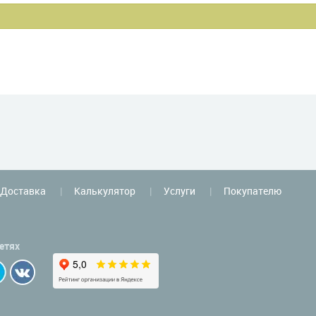
Доставка
Калькулятор
Услуги
Покупателю
етях