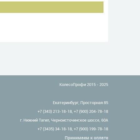
КолесоПрофи 2015 - 2025
Екатеринбург, Просторная 85
+7 (343) 213-18-18
,
+7 (900) 204-78-18
г. Нижний Тагил, Черноисточинское шоссе, 60А
+7 (3435) 34-18-18
,
+7 (900) 199-78-18
Принимаем к оплате