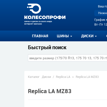
Ваш г
Нижни
График 
Вт-Пт 12
ГЛАВНАЯ
ШИНЫ
ДИСКИ
Быстрый поиск
Каталог
Диски
/
Replica LA
>
Replica LA MZ83
Replica LA MZ83