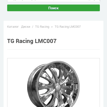
Поиск
Каталог
Диски
/
TG Racing
>
TG Racing LMC007
TG Racing LMC007