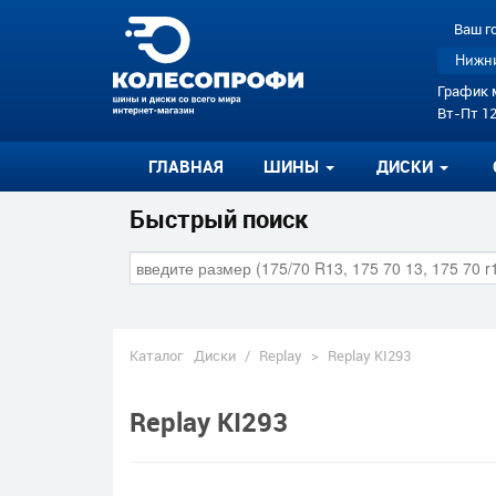
Ваш г
Нижни
График 
Вт-Пт 12
ГЛАВНАЯ
ШИНЫ
ДИСКИ
Быстрый поиск
Каталог
Диски
/
Replay
>
Replay KI293
Replay KI293