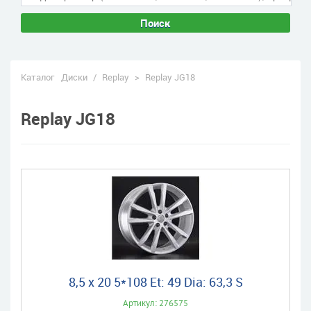
Поиск
Каталог
Диски
/
Replay
>
Replay JG18
Replay JG18
8,5 x 20 5*108 Et: 49 Dia: 63,3 S
Артикул: 276575