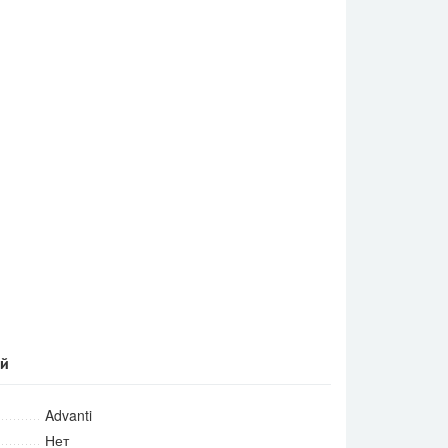
ей
Advanti
Нет