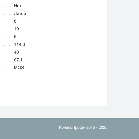
Нет
Литой
8
19
5
114,3
40
67,1
MQS
КолесоПрофи 2015 - 2025