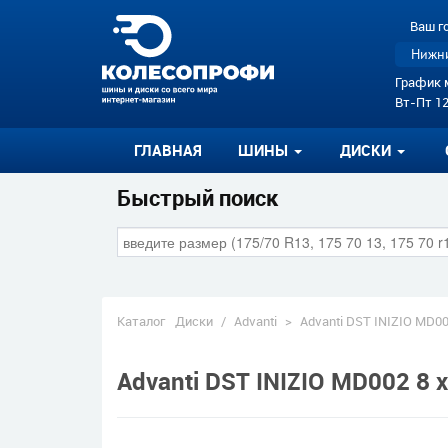
Ваш г
Нижни
График 
Вт-Пт 12
ГЛАВНАЯ
ШИНЫ
ДИСКИ
Быстрый поиск
Каталог
Диски
/
Advanti
>
Advanti DST INIZIO MD0
Advanti DST INIZIO MD002 8 x