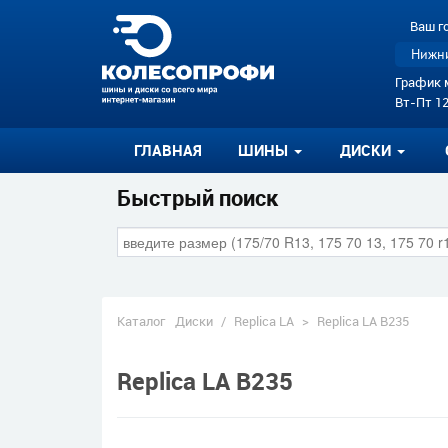
Ваш г
Нижни
График 
Вт-Пт 12
ГЛАВНАЯ
ШИНЫ
ДИСКИ
Быстрый поиск
Каталог
Диски
/
Replica LA
>
Replica LA B235
Replica LA B235