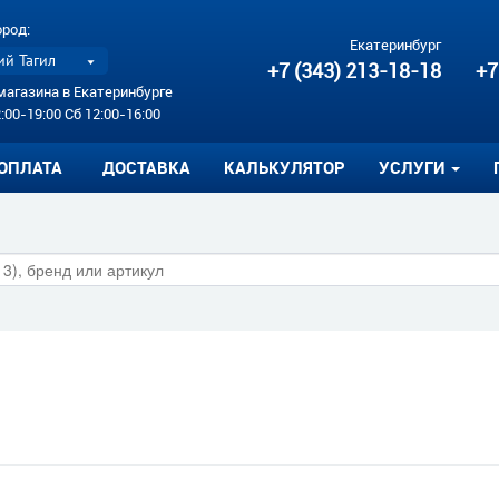
ород:
Екатеринбург
й Тагил
+7 (343) 213-18-18
+7
магазина в Екатеринбурге
:00-19:00 Сб 12:00-16:00
ОПЛАТА
ДОСТАВКА
КАЛЬКУЛЯТОР
УСЛУГИ