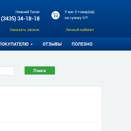
Нижний Тагил
У вас
0 товар(ов)
 (3435) 34-18-18
на сумму
0 Р
Заказать звонок
Личный кабинет
ПОКУПАТЕЛЮ
ОТЗЫВЫ
ПОЛЕЗНО
Поиск