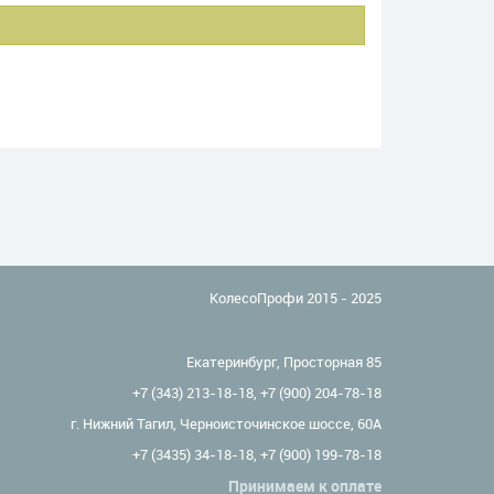
КолесоПрофи 2015 - 2025
Екатеринбург, Просторная 85
+7 (343) 213-18-18
,
+7 (900) 204-78-18
г. Нижний Тагил, Черноисточинское шоссе, 60А
+7 (3435) 34-18-18
,
+7 (900) 199-78-18
Принимаем к оплате