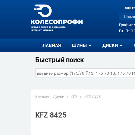
Ваш г
Нижни
График 
Вт-Пт 12
ГЛАВНАЯ
ШИНЫ
ДИСКИ
Быстрый поиск
Каталог
Диски
/
KFZ
>
KFZ 8425
KFZ 8425