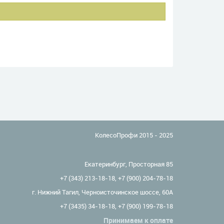
КолесоПрофи 2015 - 2025
Екатеринбург, Просторная 85
+7 (343) 213-18-18
,
+7 (900) 204-78-18
г. Нижний Тагил, Черноисточинское шоссе, 60А
+7 (3435) 34-18-18
,
+7 (900) 199-78-18
Принимаем к оплате