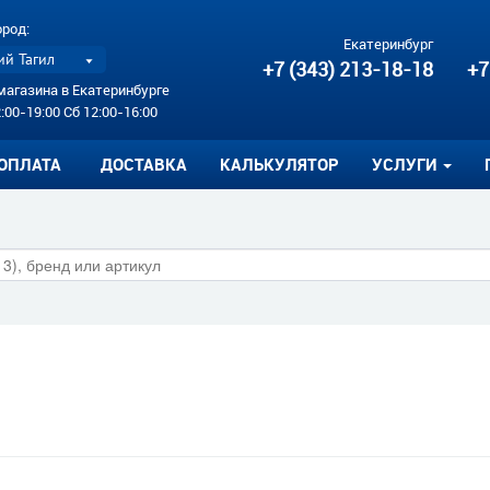
ород:
Екатеринбург
й Тагил
+7 (343) 213-18-18
+7
магазина в Екатеринбурге
:00-19:00 Сб 12:00-16:00
ОПЛАТА
ДОСТАВКА
КАЛЬКУЛЯТОР
УСЛУГИ