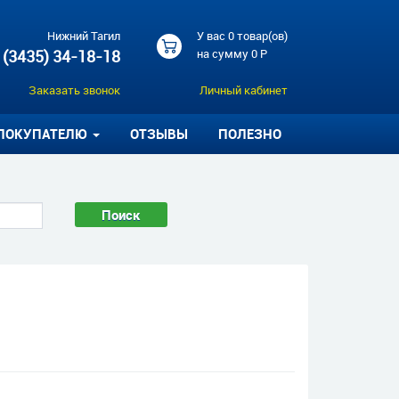
Нижний Тагил
У вас
0 товар(ов)
 (3435) 34-18-18
на сумму
0 Р
Заказать звонок
Личный кабинет
ПОКУПАТЕЛЮ
ОТЗЫВЫ
ПОЛЕЗНО
Поиск