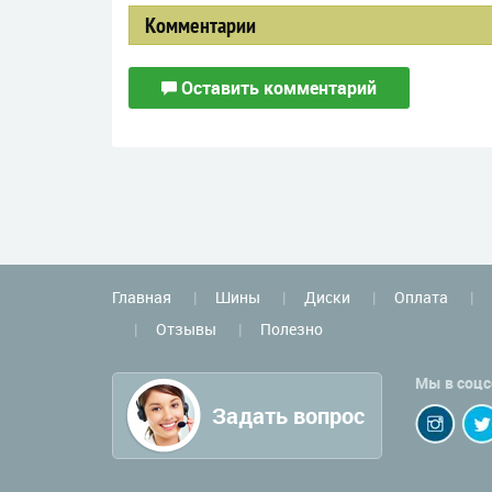
Комментарии
Оставить комментарий
Главная
Шины
Диски
Оплата
Отзывы
Полезно
Мы в соцс
Задать вопрос