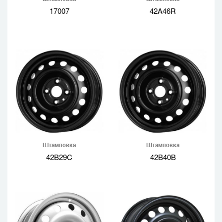
17007
42A46R
Штамповка
Штамповка
42B29C
42B40B